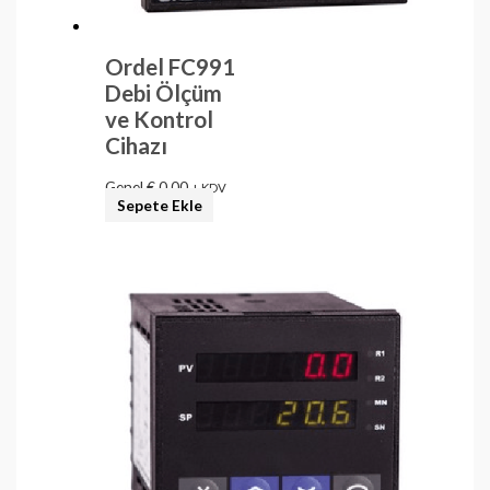
Ordel FC991
Debi Ölçüm
ve Kontrol
Cihazı
Genel
€
0,00
+ KDV
Sepete Ekle