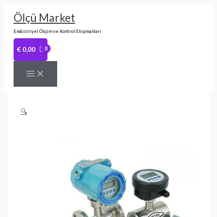
İçeriğe
Fiyat
Bu
atla
aralığı:
ürünün
Ölçü Market
€ 587,00
birden
-
fazla
Endüstriyel Ölçüm ve Kontrol Ekipmanları
€ 646,00
varyasyonu
var.
€
0,00
Seçenekler
ürün
sayfasından
seçilebilir
🔍