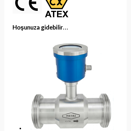
Hoşunuza gidebilir…