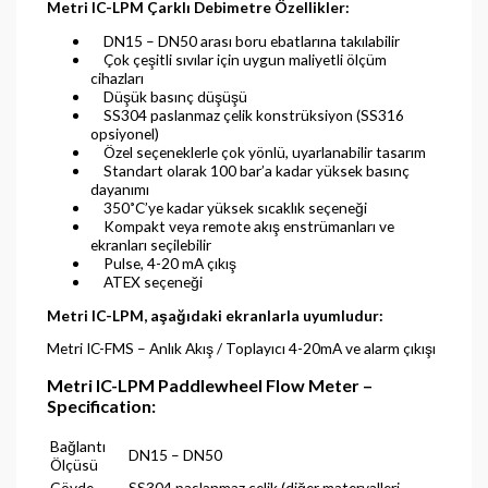
Metri IC-LPM Çarklı Debimetre Özellikler:
DN15 – DN50 arası boru ebatlarına takılabilir
Çok çeşitli sıvılar için uygun maliyetli ölçüm
cihazları
Düşük basınç düşüşü
SS304 paslanmaz çelik konstrüksiyon (SS316
opsiyonel)
Özel seçeneklerle çok yönlü, uyarlanabilir tasarım
Standart olarak 100 bar’a kadar yüksek basınç
dayanımı
350˚C’ye kadar yüksek sıcaklık seçeneği
Kompakt veya remote akış enstrümanları ve
ekranları seçilebilir
Pulse, 4-20 mA çıkış
ATEX seçeneği
Metri IC-LPM, aşağıdaki ekranlarla uyumludur:
Metri IC-FMS – Anlık Akış / Toplayıcı 4-20mA ve alarm çıkışı
Metri IC-LPM Paddlewheel Flow Meter –
Specification:
Bağlantı
DN15 – DN50
Ölçüsü
Gövde
SS304 paslanmaz çelik (diğer materyalleri