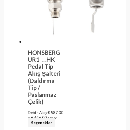
HONSBERG
UR1-…HK
Pedal Tip
Akış Şalteri
(Daldırma
Tip /
Paslanmaz
Çelik)
Debi - Akış
€
587,00
–
€
646,00
+ KDV
Seçenekler