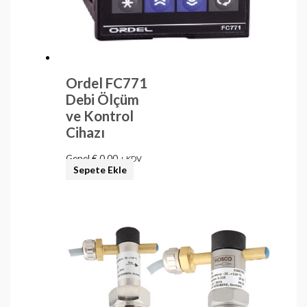
Ordel FC771
Debi Ölçüm
ve Kontrol
Cihazı
Genel
€
0,00
+ KDV
Sepete Ekle