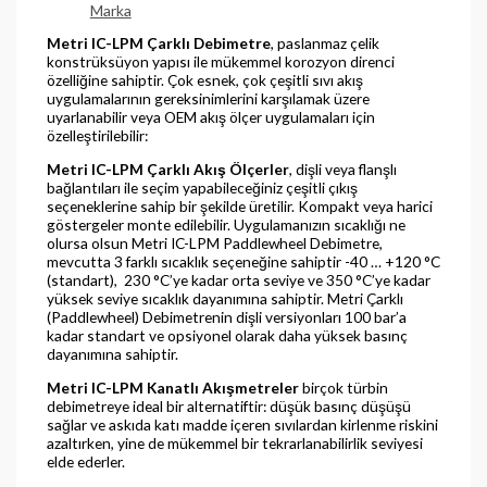
Marka
Metri IC-LPM Çarklı Debimetre
, paslanmaz çelik
konstrüksüyon yapısı ile mükemmel korozyon direnci
özelliğine sahiptir. Çok esnek, çok çeşitli sıvı akış
uygulamalarının gereksinimlerini karşılamak üzere
uyarlanabilir veya OEM akış ölçer uygulamaları için
özelleştirilebilir:
Metri IC-LPM Çarklı Akış Ölçerler
, dişli veya flanşlı
bağlantıları ile seçim yapabileceğiniz çeşitli çıkış
seçeneklerine sahip bir şekilde üretilir. Kompakt veya harici
göstergeler monte edilebilir. Uygulamanızın sıcaklığı ne
olursa olsun Metri IC-LPM Paddlewheel Debimetre,
mevcutta 3 farklı sıcaklık seçeneğine sahiptir -40 … +120 °C
(standart), 230 °C’ye kadar orta seviye ve 350 °C’ye kadar
yüksek seviye sıcaklık dayanımına sahiptir. Metri Çarklı
(Paddlewheel) Debimetrenin dişli versiyonları 100 bar’a
kadar standart ve opsiyonel olarak daha yüksek basınç
dayanımına sahiptir.
Metri IC-LPM Kanatlı Akışmetreler
birçok türbin
debimetreye ideal bir alternatiftir: düşük basınç düşüşü
sağlar ve askıda katı madde içeren sıvılardan kirlenme riskini
azaltırken, yine de mükemmel bir tekrarlanabilirlik seviyesi
elde ederler.