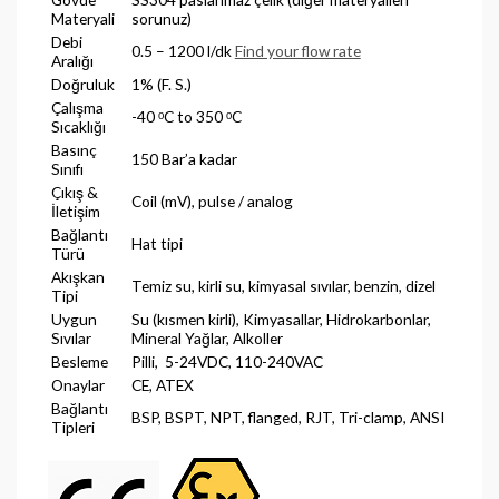
Materyali
sorunuz)
Debi
0.5 – 1200 l/dk
Find your flow rate
Aralığı
Doğruluk
1% (F. S.)
Çalışma
-40 ᵒC to 350 ᵒC
Sıcaklığı
Basınç
150 Bar’a kadar
Sınıfı
Çıkış &
Coil (mV), pulse / analog
İletişim
Bağlantı
Hat tipi
Türü
Akışkan
Temiz su, kirli su, kimyasal sıvılar, benzin, dizel
Tipi
Uygun
Su (kısmen kirli), Kimyasallar, Hidrokarbonlar,
Sıvılar
Mineral Yağlar, Alkoller
Besleme
Pilli, 5-24VDC, 110-240VAC
Onaylar
CE, ATEX
Bağlantı
BSP, BSPT, NPT, flanged, RJT, Tri-clamp, ANSI
Tipleri