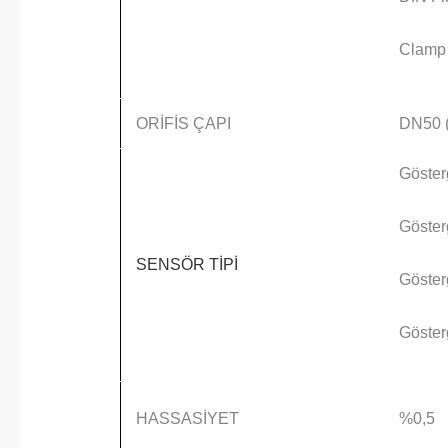
Clamp 
ORİFİS ÇAPI
DN50 (
Göster
Göster
SENSÖR
TİPİ
Gösterg
Göster
HASSASİYET
%0,5