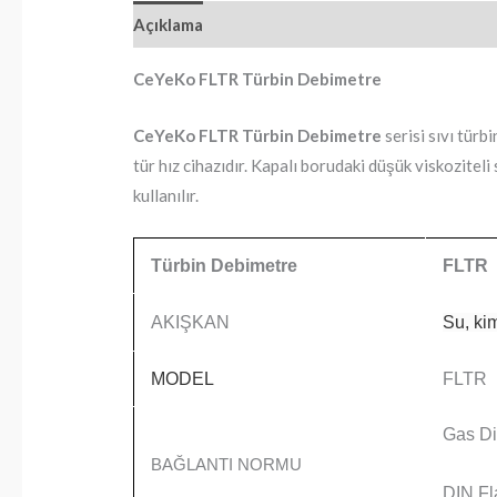
Açıklama
Ek bilgi
Marka
CeYeKo FLTR Türbin Debimetre
CeYeKo FLTR Türbin Debimetre
serisi sıvı türb
tür hız cihazıdır. Kapalı borudaki düşük viskoziteli s
kullanılır.
Türbin Debimetre
FLTR
AKIŞKAN
Su, kim
MODEL
FLTR
Gas Di
BAĞLANTI NORMU
DIN Fl