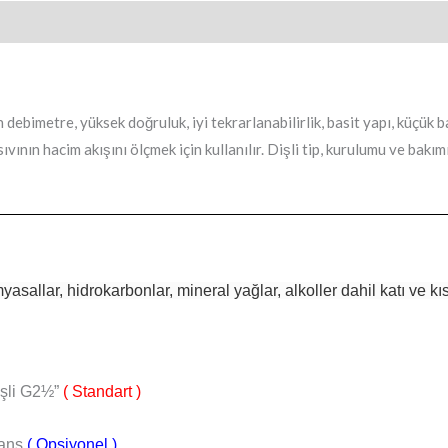
in debimetre, yüksek doğruluk, iyi tekrarlanabilirlik, basit yapı, küçük
ıvının hacim akışını ölçmek için kullanılır. Dişli tip, kurulumu ve bakımı
yasallar, hidrokarbonlar, mineral yağlar, alkoller dahil katı ve kı
şli G2½”
( Standart )
anş
( Opsiyonel )