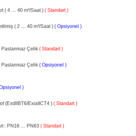
rt ( 4 … 40 m³/Saat )
( Standart )
etilmiş ( 2 … 40 m³/Saat )
( Opsiyonel )
 Paslanmaz Çelik
( Standart )
 Paslanmaz Çelik
( Opsiyonel )
 Opsiyonel )
of (ExdIIBT6/ExiaIICT4 )
( Standart )
rt : PN16 … PN63
( Standart )