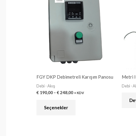
ürünün
€ 190,00
-
birden
€ 248,00
fazla
varyasyonu
var.
Seçenekler
ürün
sayfasından
seçilebilir
FGY DKP Debimetreli Karışım Panosu
Metri 
Debi - Akış
Debi - A
€
190,00
–
€
248,00
+ KDV
De
Seçenekler