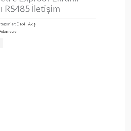
lı RS485 İletişim
tegoriler:
Debi - Akış
Debimetre