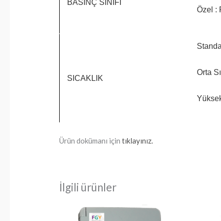
BASINÇ
SINIFI
Özel 
Standa
Orta S
SICAKLIK
Yüksek
Ürün dokümanı için
tıklayınız.
İlgili ürünler
Fiyat
Bu
aralığı: