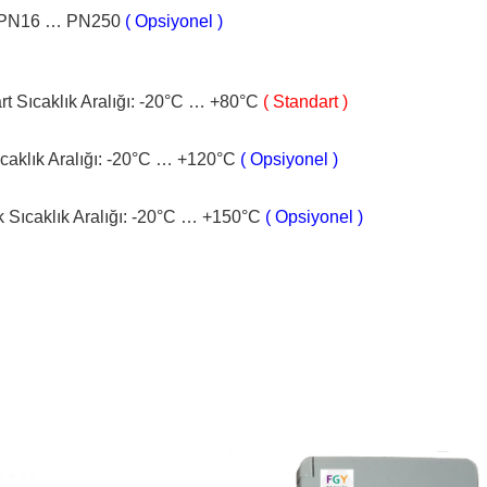
: PN16 … PN250
( Opsiyonel )
rt Sıcaklık Aralığı: -20°C … +80°C
( Standart )
ıcaklık Aralığı: -20°C … +120°C
( Opsiyonel )
 Sıcaklık Aralığı: -20°C … +150°C
( Opsiyonel )
Fiyat
Bu
aralığı: