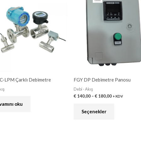
ürünün
€ 140,00
-
birden
€ 180,00
fazla
varyasyonu
var.
Seçenekler
ürün
sayfasından
seçilebilir
IC-LPM Çarklı Debimetre
FGY DP Debimetre Panosu
kış
Debi - Akış
€
140,00
–
€
180,00
+ KDV
vamını oku
Seçenekler